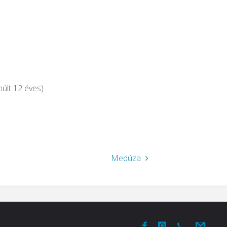
múlt 12 éves)
Medúza