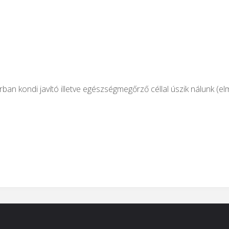
n kondi javító illetve egészségmegőrző céllal úszik nálunk (el