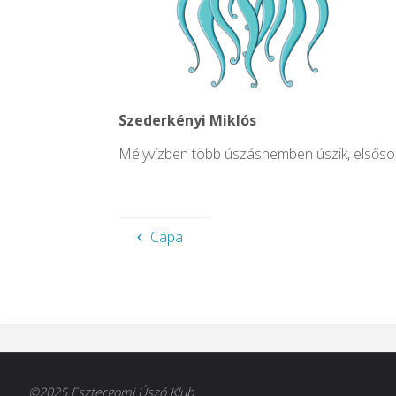
Szederkényi Miklós
Mélyvízben több úszásnemben úszik, elsősorba
Cápa
©2025 Esztergomi Úszó Klub