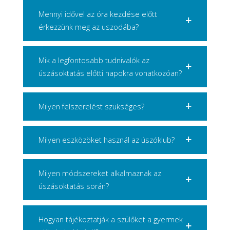
Mennyi idővel az óra kezdése előtt
érkezzünk meg az uszodába?
Mik a legfontosabb tudnivalók az
úszásoktatás előtti napokra vonatkozóan?
Milyen felszerelést szükséges?
Milyen eszközöket használ az úszóklub?
Milyen módszereket alkalmaznak az
úszásoktatás során?
Hogyan tájékoztatják a szülőket a gyermek