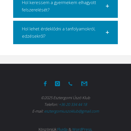
Hol keressem a gyermekem elhagyott
felszerelését?
Hol lehet érdeklődni a tanfolyamokról,
edzésekről?
©2025 Esztergomi Úszó Klub
Telefon:
+36 20 334 44 18
E-mail:
esztergomiuszoklub@gmail.com
Köszönjük
Fluida
&
WordPress.