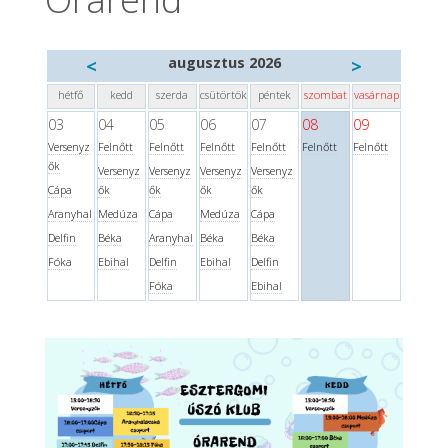
augusztus 2026
<
>
hétfő
kedd
szerda
csütörtök
péntek
szombat
vasárnap
03
04
05
06
07
08
09
Versenyz
Felnőtt
Felnőtt
Felnőtt
Felnőtt
Felnőtt
Felnőtt
ők
Versenyz
Versenyz
Versenyz
Versenyz
Cápa
ők
ők
ők
ők
Aranyhal
Medúza
Cápa
Medúza
Cápa
Delfin
Béka
Aranyhal
Béka
Béka
Fóka
Ebihal
Delfin
Ebihal
Delfin
Fóka
Ebihal