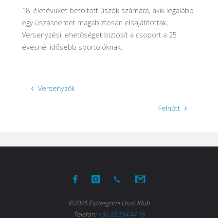
18. életévüket betöltött úszók számára, akik legalább
egy úszásnemet magabiztosan elsajátítottak,
Versenyzési lehetőséget biztosít a csoport a 25
évesnél idősebb sportolóknak.
Versenyzők
Felnőtt
©2025 Esztergomi Úszó Klub
Telefon:
+36 20 334 44 18