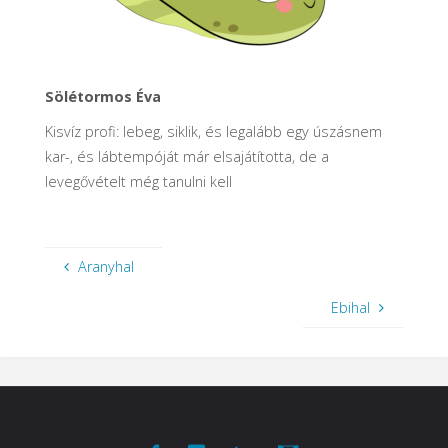
Sölétormos Éva
Kisvíz profi: lebeg, siklik, és legalább egy úszásnem
kar-, és lábtempóját már elsajátította, de a
levegővételt még tanulni kell
Aranyhal
Ebihal